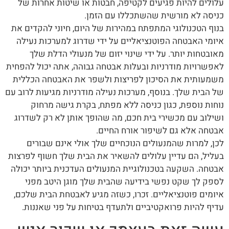
עלולים להיות פגיעים לקטיפה, חבטות או שיטות אחרות של
כניסה לא מורשית שהשתכללו עם הזמן.
בנוף הטכנולוגי המתפתח במהירות של היום, חיוני להקדים את
איומי האבטחה הפוטנציאליים על ידי שדרוג למערכות נעילה
מאובטחות יותר. על ידי שינוי יזום של מנעולי הדלת שלך
לאפשרויות מודרניות ובעלות אבטחה גבוהה, אתה יכול להפחית
משמעותית את הסיכון לפריצות ולשפר את האבטחה הכללית
של הבית שלך. בנוסף, מערכות נעילה מודרניות מגיעות לרוב עם
נוחות נוספת, כגון כניסה ללא מפתח, בקרת גישה מרחוק
ושילוב עם מכשירי בית חכם, מה שהופך אותן לא רק לשדרוג
אבטחה אלא גם לשיפור אורח החיים.
לכן, למרות שהמנעולים הנוכחיים שלך אולי אינם שבורים
בעליל, הם עדיין עלולים להשאיר את הבית שלך חשוף לפרצות
אבטחה. השקעה בטכנולוגיית המנעולים העדכנית ביותר יכולה
לספק לך שקט נפשי בידיעה שהבית שלך מוגן היטב מפני
איומים פוטנציאליים. זכרו, כשזה מגיע לאבטחת הבית שלכם,
עדיף להיות פרואקטיביים ולתעדף בטיחות על פני שאננות.